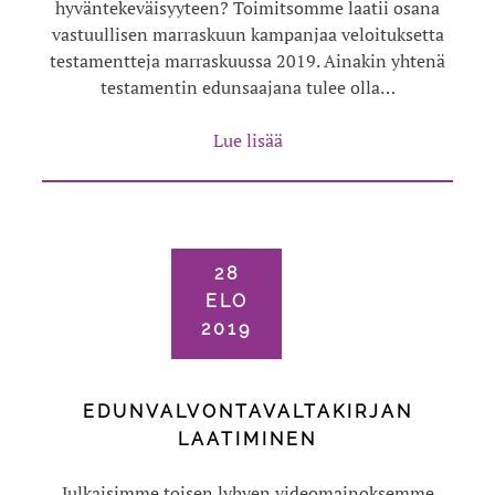
hyväntekeväisyyteen? Toimitsomme laatii osana
vastuullisen marraskuun kampanjaa veloituksetta
testamentteja marraskuussa 2019. Ainakin yhtenä
testamentin edunsaajana tulee olla…
Lue lisää
28
ELO
2019
EDUNVALVONTAVALTAKIRJAN
LAATIMINEN
Julkaisimme toisen lyhyen videomainoksemme