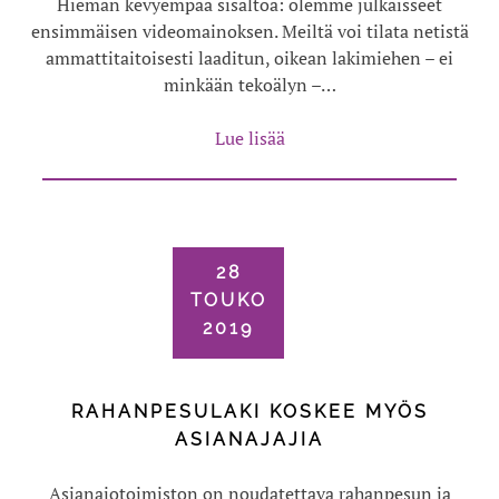
Hieman kevyempää sisältöä: olemme julkaisseet
ensimmäisen videomainoksen. Meiltä voi tilata netistä
ammattitaitoisesti laaditun, oikean lakimiehen – ei
minkään tekoälyn –…
Lue lisää
28
TOUKO
2019
RAHANPESULAKI KOSKEE MYÖS
ASIANAJAJIA
Asianajotoimiston on noudatettava rahanpesun ja