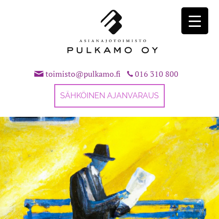
Skip
to
content
toimisto@pulkamo.fi
016 310 800
SÄHKÖINEN AJANVARAUS