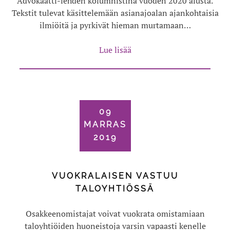
Advokaatti-lehden kolumnistina vuoden 2020 alusta.
Tekstit tulevat käsittelemään asianajoalan ajankohtaisia
ilmiöitä ja pyrkivät hieman murtamaan…
Lue lisää
09
MARRAS
2019
VUOKRALAISEN VASTUU
TALOYHTIÖSSÄ
Osakkeenomistajat voivat vuokrata omistamiaan
taloyhtiöiden huoneistoja varsin vapaasti kenelle