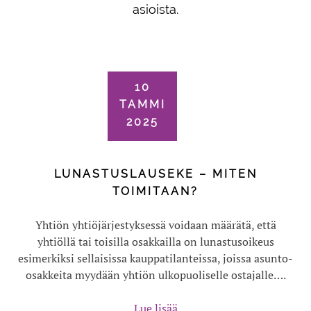
asioista.
10
TAMMI
2025
LUNASTUSLAUSEKE – MITEN
TOIMITAAN?
Yhtiön yhtiöjärjestyksessä voidaan määrätä, että
yhtiöllä tai toisilla osakkailla on lunastusoikeus
esimerkiksi sellaisissa kauppatilanteissa, joissa asunto-
osakkeita myydään yhtiön ulkopuoliselle ostajalle….
Lue lisää