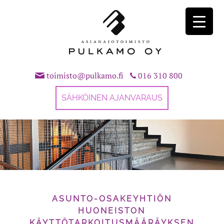
Skip
to
content
toimisto@pulkamo.fi
016 310 800
SÄHKÖINEN AJANVARAUS
ASUNTO-OSAKEYHTIÖN
HUONEISTON
KÄYTTÖTARKOITUSMÄÄRÄYKSEN