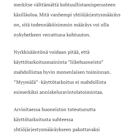
merkitse välttämättä kohtuullistamisperusteen
käsilläoloa. Mitä vanhempi yhtiöjärjestysmääräys
on, sitä todennäköisimmin määräys voi olla
nykyhetkeen verrattuna kohtuuton.
Nyrkkisääntönä voidaan pitää, että
käyttötarkoitusmaininta ”liikehuoneisto”
mahdollistaa hyvin monenlaisen toiminnan.
”Myymälä” -käyttötarkoitus ei mahdollista
esimerkiksi anniskeluravintolatoimintaa.
Arvioitaessa huoneiston toteutunutta
käyttötarkoitusta suhteessa
yhtiöjärjestysmääräykseen pakottavaksi