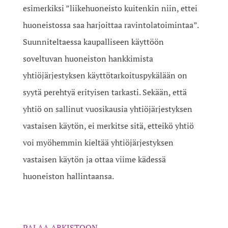
esimerkiksi ”liikehuoneisto kuitenkin niin, ettei
huoneistossa saa harjoittaa ravintolatoimintaa”.
Suunniteltaessa kaupalliseen käyttöön
soveltuvan huoneiston hankkimista
yhtiöjärjestyksen käyttötarkoituspykälään on
syytä perehtyä erityisen tarkasti. Sekään, että
yhtiö on sallinut vuosikausia yhtiöjärjestyksen
vastaisen käytön, ei merkitse sitä, etteikö yhtiö
voi myöhemmin kieltää yhtiöjärjestyksen
vastaisen käytön ja ottaa viime kädessä
huoneiston hallintaansa.
PALAA ARKISTOON