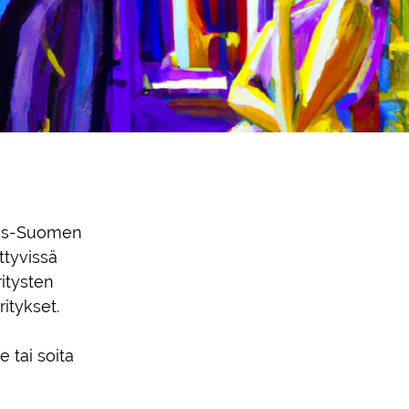
ois-Suomen
ttyvissä
ritysten
ritykset.
 tai soita