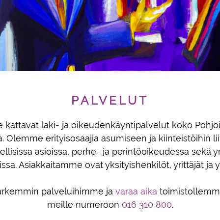
PALVELUT
 kattavat laki- ja oikeudenkäyntipalvelut koko Pohj
a. Olemme erityisosaajia asumiseen ja kiinteistöihin lii
llisissa asioissa, perhe- ja perintöoikeudessa sekä y
issa. Asiakkaitamme ovat yksityishenkilöt, yrittäjät ja y
tarkemmin palveluihimme ja
varaa aika
toimistollemme
meille numeroon
016 310 800
.