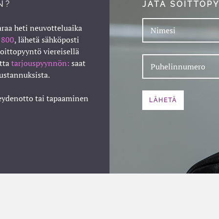
N?
JÄTÄ SOITTOP
raa heti neuvotteluaika
 800
, lähetä sähköposti
soittopyyntö viereisellä
etta
tarjouspyynnön:
saat
kustannuksista.
teydenotto tai tapaaminen