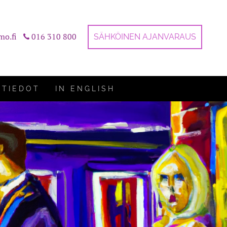
mo.fi
016 310 800
SÄHKÖINEN AJANVARAUS
STIEDOT
IN ENGLISH