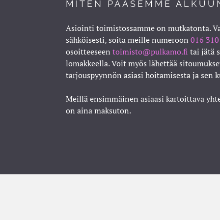
MITEN PÄÄSEMME ALKUU
Asiointi toimistossamme on mutkatonta. Va
sähköisesti, soita meille numeroon
016 310
osoitteeseen
toimisto@pulkamo.fi
tai jätä 
lomakkeella. Voit myös lähettää sitoumuks
tarjouspyynnön asiasi hoitamisesta ja sen 
Meillä ensimmäinen asiaasi kartoittava yh
on aina maksuton.