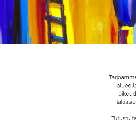
Tarjoamme
alueell
oikeude
lakiasio
Tutustu 