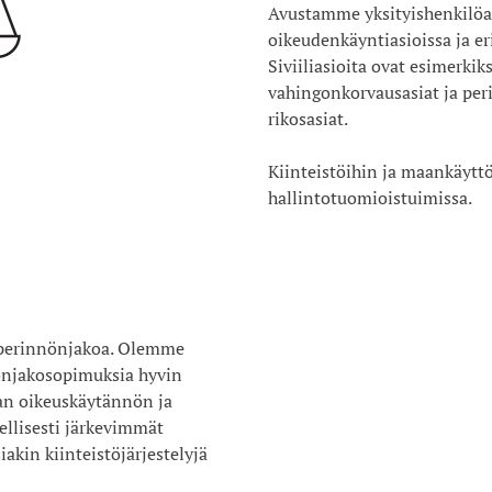
Avustamme yksityishenkilöa
oikeudenkäyntiasioissa ja erity
Siviiliasioita ovat esimerkik
vahingonkorvausasiat ja peri
rikosasiat.
Kiinteistöihin ja maankäytt
hallintotuomioistuimissa.
 perinnönjakoa. Olemme
nönjakosopimuksia hyvin
lan oikeuskäytännön ja
llisesti järkevimmät
kin kiinteistöjärjestelyjä