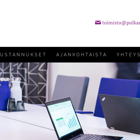
toimisto@pulka
KUSTANNUKSET
AJANKOHTAISTA
YHTEY