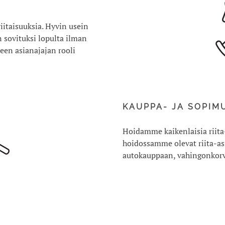
iitaisuuksia. Hyvin usein
n sovituksi lopulta ilman
een asianajajan rooli
KAUPPA- JA SOPIM
Hoidamme kaikenlaisia riita-as
hoidossamme olevat riita-asi
autokauppaan, vahingonkorv