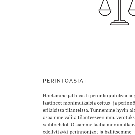
PERINTÖASIAT
Hoidamme jatkuvasti perunkirjoituksia ja
laatineet monimutkaisia ositus- ja perin
erilaisissa tilanteissa. Tunnemme hyvin a
osaamme valita tilanteeseen mm. verotukse
vaihtoehdot. Osaamme laatia monimutkaisia
edellyttävät perinnönjaot ja hallitsemme