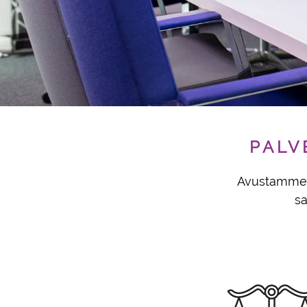
PALV
Avustamme y
sa