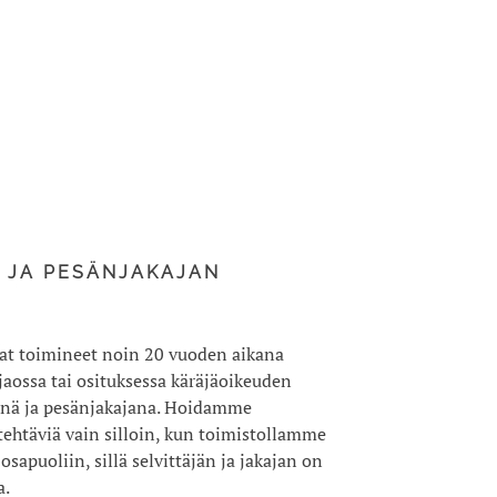
 JA PESÄNJAKAJAN
at toimineet noin 20 vuoden aikana
njaossa tai osituksessa käräjäoikeuden
nä ja pesänjakajana. Hoidamme
 tehtäviä vain silloin, kun toimistollamme
osapuoliin, sillä selvittäjän ja jakajan on
a.