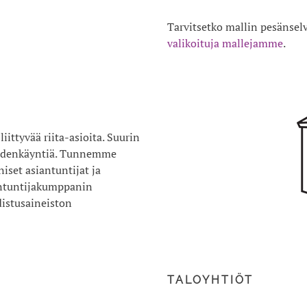
Tarvitsetko mallin pesänselv
valikoituja mallejamme
.
ttyvää riita-asioita. Suurin
keudenkäyntiä. Tunnemme
iset asiantuntijat ja
antuntijakumppanin
istusaineiston
TALOYHTIÖT