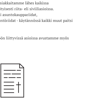
siakkaitamme lähes kaikissa
isesti riita- eli siviiliasioissa.
si asuntokauppariidat,
ntöriidat - käytännössä kaikki muut paitsi
öön liittyvissä asioissa avustamme myös