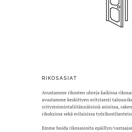
RIKOSASIAT
Avustamme rikosten uhreja kaikissa rikosas
avustamme keskittyen erityisesti talousrik
yritystoimintaliitännäisissä asioissa, rake
rikoksissa sekä erilaisissa työrikostilanteis
Emme hoida rikosasioita epäillyn/vastaaja