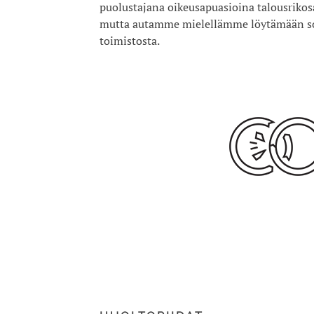
puolustajana oikeusapuasioina talousrikos
mutta autamme mielellämme löytämään sop
toimistosta.