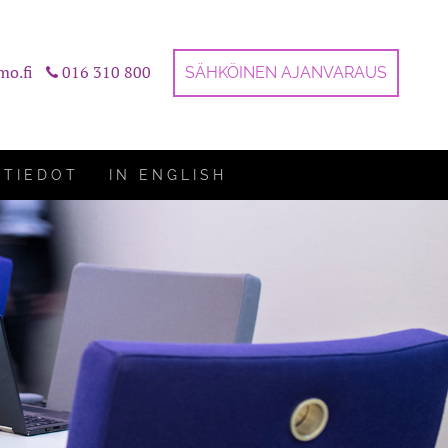
mo.fi
016 310 800
SÄHKÖINEN AJANVARAUS
STIEDOT
IN ENGLISH