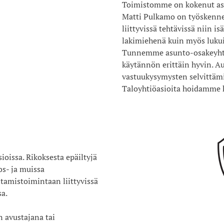
Toimistomme on kokenut asu
Matti Pulkamo on työskennel
liittyvissä tehtävissä niin i
lakimiehenä kuin myös lukuis
Tunnemme asunto-osakeyhtiö
käytännön erittäin hyvin. A
vastuukysymysten selvittämi
Taloyhtiöasioita hoidamme
ioissa. Rikoksesta epäiltyjä
os- ja muissa
ntamistoimintaan liittyvissä
sa.
n avustajana tai