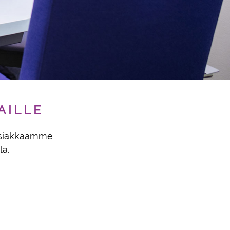
AILLE
 asiakkaamme
la.