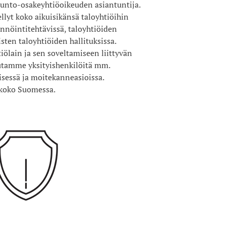
nto-osakeyhtiöoikeuden asiantuntija.
lyt koko aikuisikänsä taloyhtiöihin
sännöintitehtävissä, taloyhtiöiden
ten taloyhtiöiden hallituksissa.
lain ja sen soveltamiseen liittyvän
utamme yksityishenkilöitä mm.
sessä ja moitekanneasioissa.
 koko Suomessa.