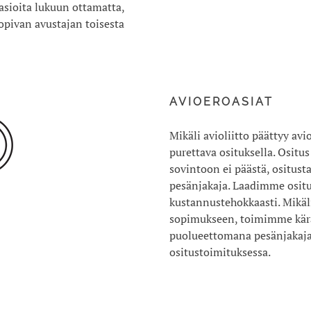
asioita lukuun ottamatta,
ivan avustajan toisesta
AVIOEROASIAT
Mikäli avioliitto päättyy avi
purettava osituksella. Ositu
sovintoon ei päästä, ositus
pesänjakaja. Laadimme ositu
kustannustehokkaasti. Mikäli
sopimukseen, toimimme kär
puolueettomana pesänjakaj
ositustoimituksessa.