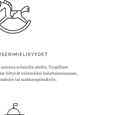
USERIMIELISYYDET
ioista erilaisilta aloilta. Tyypilliset
at liittyvät esimerkiksi kuluttajansuojaan,
auksiin tai urakkasopimuksiin.