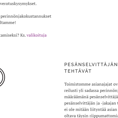
 verotuskysymykset.
ja perinnönjakokustannukset
toltamme!
tamiseksi? Ks.
valikoituja
PESÄNSELVITTÄJÄN
TEHTÄVÄT
Toimistomme asianajajat ov
reilusti yli sadassa perinnö
määräämänä pesänselvittäjä
pesänselvittäjän ja -jakajan
ei ole mitään liityntää asian 
oltava täysin riippumattomi