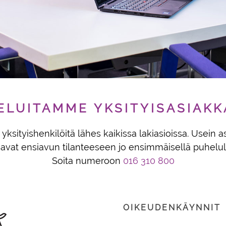
ELUITAMME YKSITYISASIAKK
ksityishenkilöitä lähes kaikissa lakiasioissa. Usein
avat ensiavun tilanteeseen jo ensimmäisellä puhelul
Soita numeroon
016 310 800
OIKEUDENKÄYNNIT