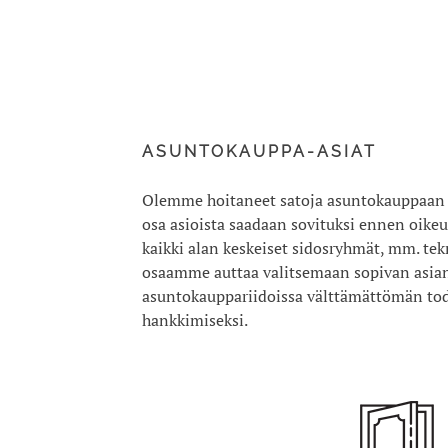
ASUNTOKAUPPA-ASIAT
Olemme hoitaneet satoja asuntokauppaan lii
osa asioista saadaan sovituksi ennen oi
kaikki alan keskeiset sidosryhmät, mm. tekn
osaamme auttaa valitsemaan sopivan asi
asuntokauppariidoissa välttämättömän tod
hankkimiseksi.