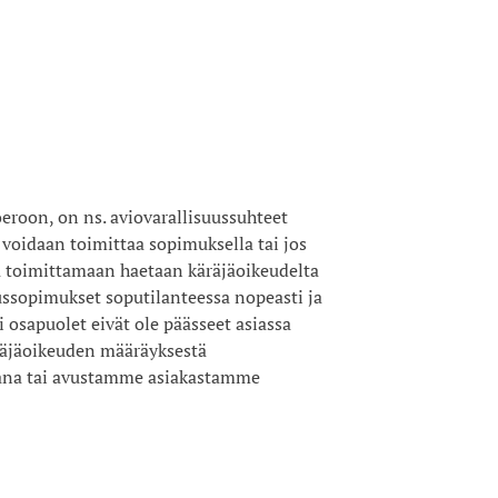
oeroon, on ns. aviovarallisuussuhteet
s voidaan toimittaa sopimuksella tai jos
ta toimittamaan haetaan käräjäoikeudelta
ssopimukset soputilanteessa nopeasti ja
 osapuolet eivät ole päässeet asiassa
äjäoikeuden määräyksestä
ana tai avustamme asiakastamme