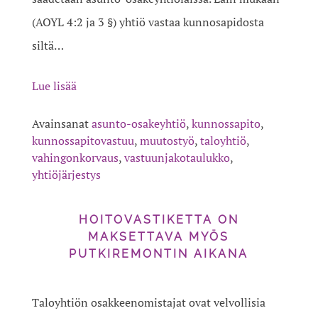
(AOYL 4:2 ja 3 §) yhtiö vastaa kunnosapidosta
siltä…
Lue lisää
Avainsanat
asunto-osakeyhtiö
,
kunnossapito
,
kunnossapitovastuu
,
muutostyö
,
taloyhtiö
,
vahingonkorvaus
,
vastuunjakotaulukko
,
yhtiöjärjestys
HOITOVASTIKETTA ON
MAKSETTAVA MYÖS
PUTKIREMONTIN AIKANA
Taloyhtiön osakkeenomistajat ovat velvollisia