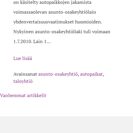
on käsitelty autopaikkojen jakamista
voimassaolevan asunto-osakeyhtiölain
yhdenvertaisuusvaatimukset huomioiden.
Nykyinen asunto-osakeyhtiölaki tuli voimaan
1.7.2010. Lain 1…
Lue lisää
Avainsanat
asunto-osakeyhtiö
,
autopaikat
,
taloyhtiö
ARTIKKELIEN
Vanhemmat artikkelit
SELAUS