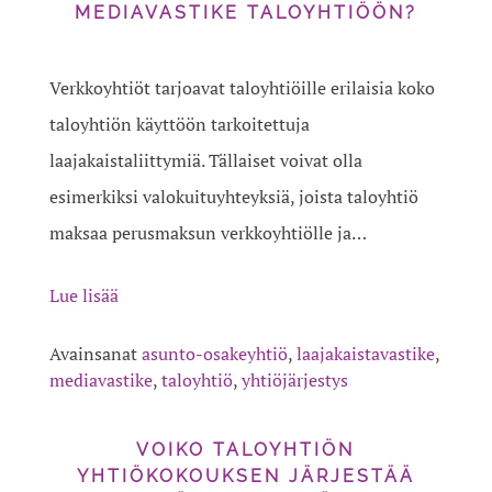
MEDIAVASTIKE TALOYHTIÖÖN?
Verkkoyhtiöt tarjoavat taloyhtiöille erilaisia koko
taloyhtiön käyttöön tarkoitettuja
laajakaistaliittymiä. Tällaiset voivat olla
esimerkiksi valokuituyhteyksiä, joista taloyhtiö
maksaa perusmaksun verkkoyhtiölle ja…
Lue lisää
Avainsanat
asunto-osakeyhtiö
,
laajakaistavastike
,
mediavastike
,
taloyhtiö
,
yhtiöjärjestys
VOIKO TALOYHTIÖN
YHTIÖKOKOUKSEN JÄRJESTÄÄ