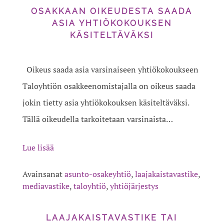
OSAKKAAN OIKEUDESTA SAADA
ASIA YHTIÖKOKOUKSEN
KÄSITELTÄVÄKSI
Oikeus saada asia varsinaiseen yhtiökokoukseen
Taloyhtiön osakkeenomistajalla on oikeus saada
jokin tietty asia yhtiökokouksen käsiteltäväksi.
Tällä oikeudella tarkoitetaan varsinaista…
Lue lisää
Avainsanat
asunto-osakeyhtiö
,
laajakaistavastike
,
mediavastike
,
taloyhtiö
,
yhtiöjärjestys
LAAJAKAISTAVASTIKE TAI