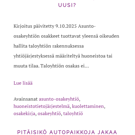
UUSI?
Kirjoitus päivitetty 9.10.2025 Asunto-
osakeyhtiön osakkeet tuottavat yleensä oikeuden
hallita taloyhtiön rakennuksessa
yhtiöjärjestyksessä määriteltyä huoneistoa tai
muuta tilaa. Taloyhtiön osakas ei…
Lue lisää
Avainsanat
asunto-osakeyhtiö
,
huoneistotietojärjestelmä
,
kuolettaminen
,
osakekirja
,
osakeyhtiö
,
taloyhtiö
PITÄISIKÖ AUTOPAIKKOJA JAKAA