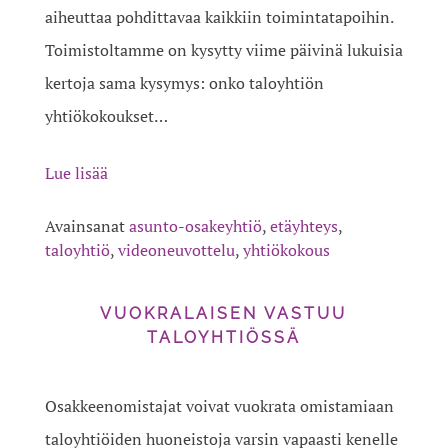
aiheuttaa pohdittavaa kaikkiin toimintatapoihin.
Toimistoltamme on kysytty viime päivinä lukuisia
kertoja sama kysymys: onko taloyhtiön
yhtiökokoukset…
Lue lisää
Avainsanat
asunto-osakeyhtiö
,
etäyhteys
,
taloyhtiö
,
videoneuvottelu
,
yhtiökokous
VUOKRALAISEN VASTUU
TALOYHTIÖSSÄ
Osakkeenomistajat voivat vuokrata omistamiaan
taloyhtiöiden huoneistoja varsin vapaasti kenelle