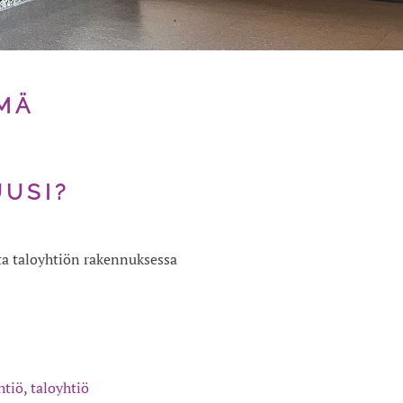
MÄ
UUSI?
ta taloyhtiön rakennuksessa
htiö
,
taloyhtiö