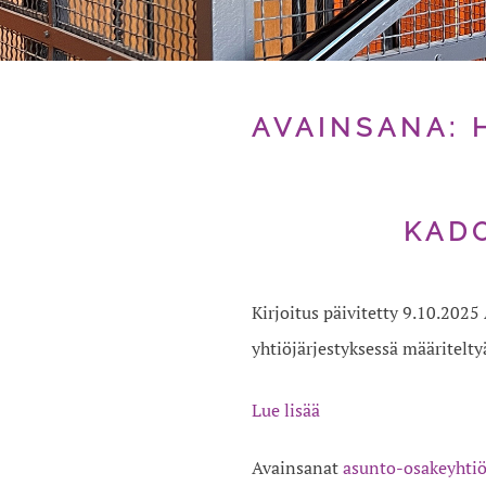
AVAINSANA:
KADO
Kirjoitus päivitetty 9.10.202
yhtiöjärjestyksessä määritelty
Lue lisää
Avainsanat
asunto-osakeyhti