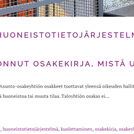
HUONEISTOTIETOJÄRJESTEL
NNUT OSAKEKIRJA, MISTÄ 
5 Asunto-osakeyhtiön osakkeet tuottavat yleensä oikeuden halli
ä huoneistoa tai muuta tilaa. Taloyhtiön osakas ei…
ö
,
huoneistotietojärjestelmä
,
kuolettaminen
,
osakekirja
,
osakey