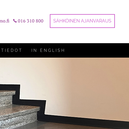
mo.fi
016 310 800
SÄHKÖINEN AJANVARAUS
STIEDOT
IN ENGLISH