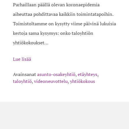
Parhaillaan päällä olevan koronaepidemia
aiheuttaa pohdittavaa kaikkiin toimintatapoihin.
Toimistoltamme on kysytty viime päivinä lukuisia
kertoja sama kysymys: onko taloyhtiön
yhtiökokoukset…
Lue lisää
Avainsanat
asunto-osakeyhtiö
,
etäyhteys
,
taloyhtiö
,
videoneuvottelu
,
yhtiökokous