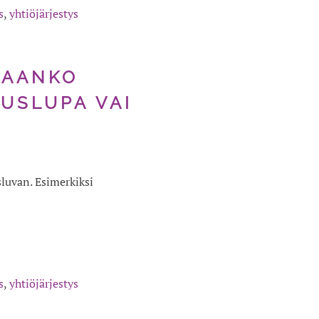
s
,
yhtiöjärjestys
TAANKO
USLUPA VAI
luvan. Esimerkiksi
s
,
yhtiöjärjestys