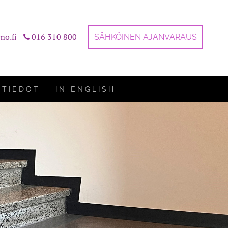
mo.fi
016 310 800
SÄHKÖINEN AJANVARAUS
STIEDOT
IN ENGLISH