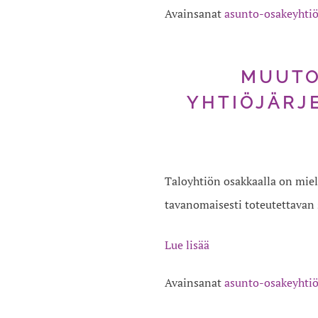
Avainsanat
asunto-osakeyhti
MUUTO
YHTIÖJÄRJ
Taloyhtiön osakkaalla on miel
tavanomaisesti toteutettavan
Lue lisää
Avainsanat
asunto-osakeyhti