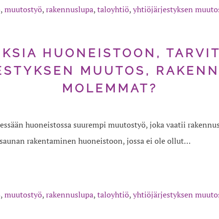
ö
,
muutostyö
,
rakennuslupa
,
taloyhtiö
,
yhtiöjärjestyksen muuto
KSIA HUONEISTOON, TARVI
ESTYKSEN MUUTOS, RAKENN
MOLEMMAT?
essään huoneistossa suurempi muutostyö, joka vaatii rakennus
 saunan rakentaminen huoneistoon, jossa ei ole ollut…
ö
,
muutostyö
,
rakennuslupa
,
taloyhtiö
,
yhtiöjärjestyksen muuto