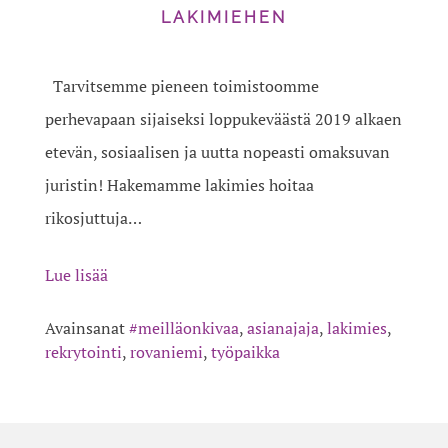
LAKIMIEHEN
Tarvitsemme pieneen toimistoomme
perhevapaan sijaiseksi loppukeväästä 2019 alkaen
etevän, sosiaalisen ja uutta nopeasti omaksuvan
juristin! Hakemamme lakimies hoitaa
rikosjuttuja…
Lue lisää
Avainsanat
#meilläonkivaa
,
asianajaja
,
lakimies
,
rekrytointi
,
rovaniemi
,
työpaikka