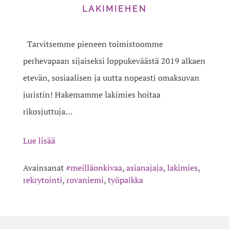
LAKIMIEHEN
Tarvitsemme pieneen toimistoomme
perhevapaan sijaiseksi loppukeväästä 2019 alkaen
etevän, sosiaalisen ja uutta nopeasti omaksuvan
juristin! Hakemamme lakimies hoitaa
rikosjuttuja…
Lue lisää
Avainsanat
#meilläonkivaa
,
asianajaja
,
lakimies
,
rekrytointi
,
rovaniemi
,
työpaikka