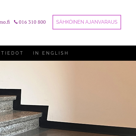
mo.fi
016 310 800
SÄHKÖINEN AJANVARAUS
STIEDOT
IN ENGLISH