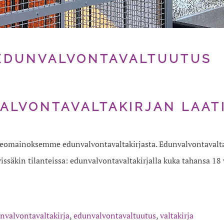
EDUNVALVONTAVALTUUTUS
ALVONTAVALTAKIRJAN LAAT
deomainoksemme edunvalvontavaltakirjasta. Edunvalvontavaltak
ävissäkin tilanteissa: edunvalvontavaltakirjalla kuka tahansa 1
nvalvontavaltakirja
,
edunvalvontavaltuutus
,
valtakirja