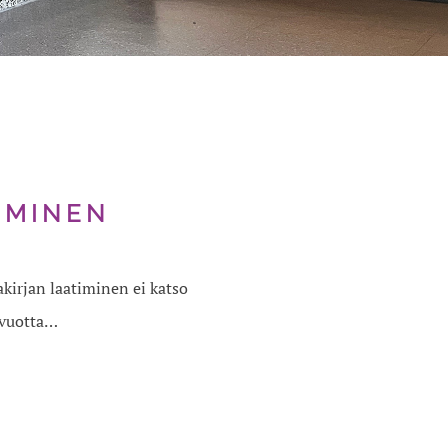
IMINEN
irjan laatiminen ei katso
8 vuotta…