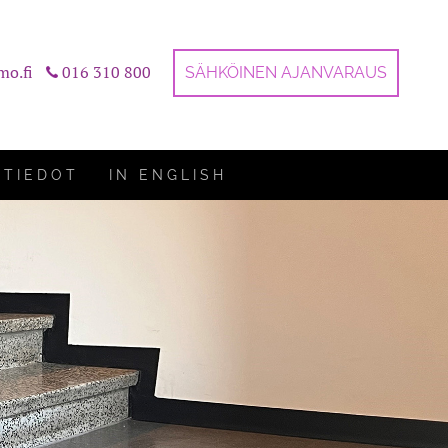
mo.fi
016 310 800
SÄHKÖINEN AJANVARAUS
STIEDOT
IN ENGLISH