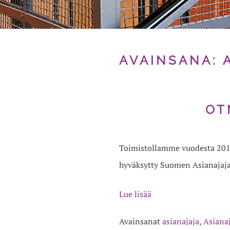
AVAINSANA:
OT
Toimistollamme vuodesta 2012
hyväksytty Suomen Asianajajal
Lue lisää
Avainsanat
asianajaja
,
Asianaj