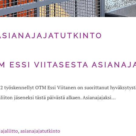
ASIANAJAJATUTKINTO
M ESSI VIITASESTA ASIANAJ
 työskennellyt OTM Essi Viitanen on suorittanut hyväksytystä
iiton jäseneksi tästä päivästä alkaen. Asianajajaksi…
ajaliitto
,
asianajajatutkinto