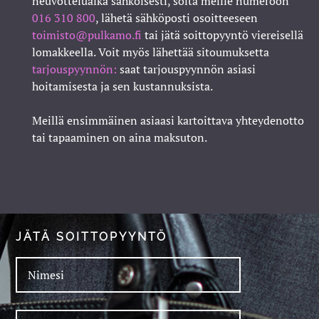
neuvotteluaika sähköisesti, soita meille numeroon
016 310 800
, lähetä sähköposti osoitteeseen
toimisto@pulkamo.fi
tai jätä soittopyyntö viereisellä
lomakkeella. Voit myös lähettää sitoumuksetta
tarjouspyynnön:
saat tarjouspyynnön asiasi
hoitamisesta ja sen kustannuksista.
Meillä ensimmäinen asiaasi kartoittava yhteydenotto
tai tapaaminen on aina maksuton.
JÄTÄ SOITTOPYYNTÖ