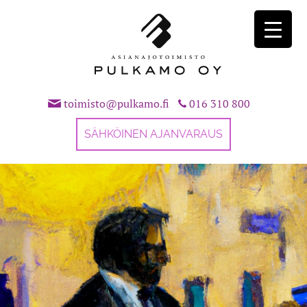
Skip
to
content
toimisto@pulkamo.fi
016 310 800
SÄHKÖINEN AJANVARAUS