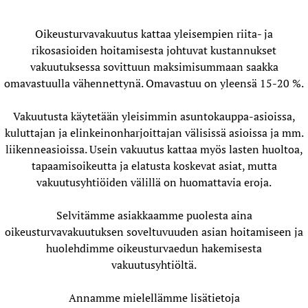
Oikeusturvavakuutus kattaa yleisempien riita- ja
rikosasioiden hoitamisesta johtuvat kustannukset
vakuutuksessa sovittuun maksimisummaan saakka
omavastuulla vähennettynä. Omavastuu on yleensä 15-20 %.
Vakuutusta käytetään yleisimmin asuntokauppa-asioissa,
kuluttajan ja elinkeinonharjoittajan välisissä asioissa ja mm.
liikenneasioissa. Usein vakuutus kattaa myös lasten huoltoa,
tapaamisoikeutta ja elatusta koskevat asiat, mutta
vakuutusyhtiöiden välillä on huomattavia eroja.
Selvitämme asiakkaamme puolesta aina
oikeusturvavakuutuksen soveltuvuuden asian hoitamiseen ja
huolehdimme oikeusturvaedun hakemisesta
vakuutusyhtiöltä.
Annamme mielellämme lisätietoja