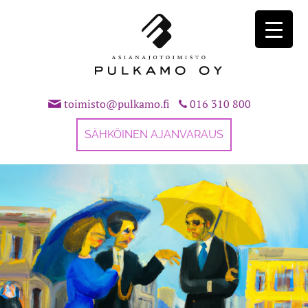
Skip
to
content
toimisto@pulkamo.fi
016 310 800
SÄHKÖINEN AJANVARAUS