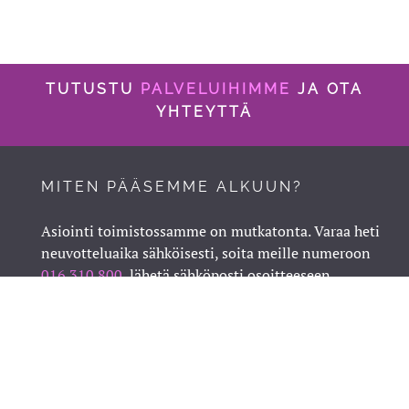
TUTUSTU
PALVELUIHIMME
JA OTA
YHTEYTTÄ
MITEN PÄÄSEMME ALKUUN?
Asiointi toimistossamme on mutkatonta. Varaa heti
neuvotteluaika sähköisesti, soita meille numeroon
016 310 800
, lähetä sähköposti osoitteeseen
toimisto@pulkamo.fi
tai jätä soittopyyntö viereisellä
lomakkeella. Voit myös lähettää sitoumuksetta
tarjouspyynnön:
saat tarjouspyynnön asiasi
hoitamisesta ja sen kustannuksista.
Meillä ensimmäinen asiaasi kartoittava yhteydenotto